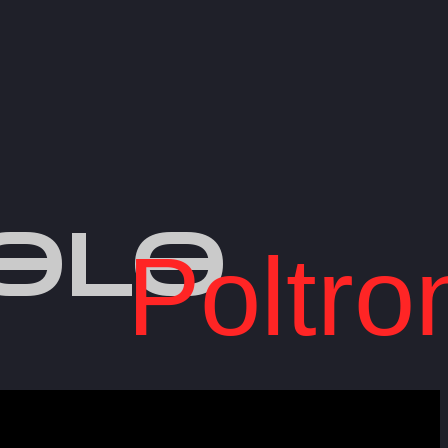
OLO
Poltro